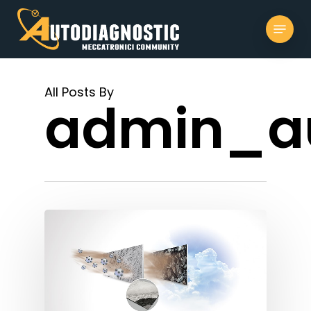
Skip
to
Menu
main
Close
content
Menu
All Posts By
admin_au