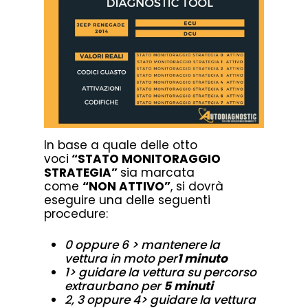
In base a quale delle otto
voci
“STATO MONITORAGGIO
STRATEGIA”
sia marcata
come
“NON ATTIVO”
, si dovrà
eseguire una delle seguenti
procedure:
0 oppure 6
> mantenere la
vettura in moto per
1 minuto
1
> guidare la vettura su percorso
extraurbano per
5 minuti
2, 3 oppure 4
> guidare la vettura